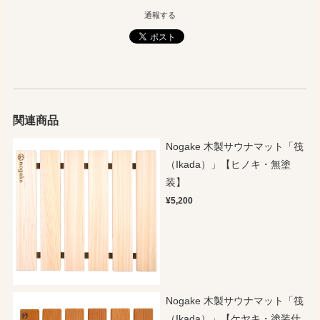
通報する
関連商品
Nogake 木製サウナマット「筏
（Ikada）」【ヒノキ・無塗
装】
¥5,200
Nogake 木製サウナマット「筏
（Ikada）」【ケヤキ・塗装仕