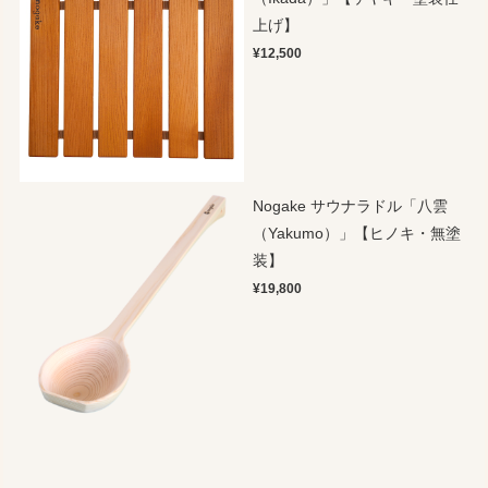
上げ】
¥12,500
Nogake サウナラドル「八雲
（Yakumo）」【ヒノキ・無塗
装】
¥19,800