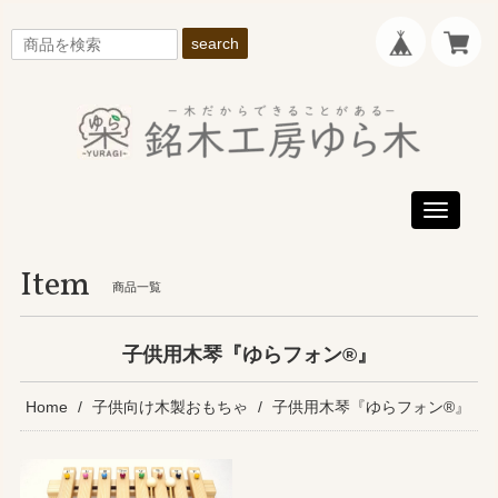
search
Toggle
navigati
Item
商品一覧
子供用木琴『ゆらフォン®』
Home
子供向け木製おもちゃ
子供用木琴『ゆらフォン®』