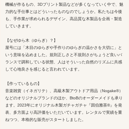
機械が作るもの、3Dプリント製品などが多くなっていく中で、魅
力的な手仕事とはどういったものなのでしょうか。私たちは今後
も、手作業が求められるデザイン、高品質な木製品を企画・製造
していきます。
【なぜゆら木（ゆらぎ）？】
屋号には「木目のゆらぎや手作りのゆらぎの温かさを大切に」と
いう意味を込めました。規則正しさと不規則さがちょうど良いバ
ランスで調和している状態、人はそういった自然のリズムに共感
して心地良さを感じると言われています。
【作っているもの】
音楽雑貨（イネガリテ）、高級木製アウトドア用品（Nogake®）
などのオリジナルブランドのほか、BtoBのオーダーメイドも承り
ます。2023年にオリジナル木製ガチャガチャ『因伯雅茶®』を発
表、多方面より高評価をいただいています。レンタルで実績を重
ねつつ、本格的な販売がスタートしました。