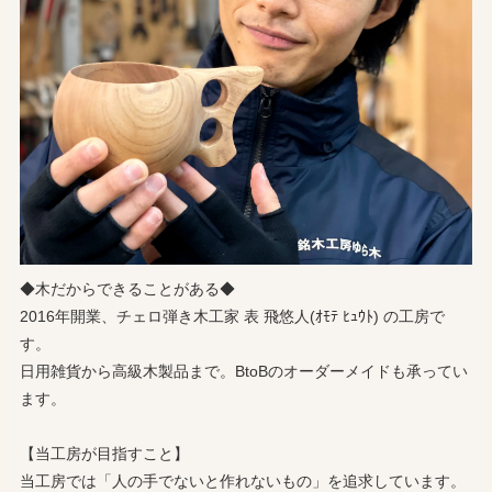
◆木だからできることがある◆
2016年開業、チェロ弾き木工家 表 飛悠人(ｵﾓﾃ ﾋｭｳﾄ) の工房で
す。
日用雑貨から高級木製品まで。BtoBのオーダーメイドも承ってい
ます。
【当工房が目指すこと】
当工房では「人の手でないと作れないもの」を追求しています。