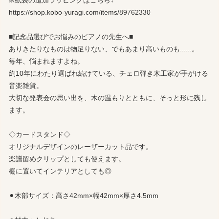
※紙袋の追加ラッピングはこちら↓
https://shop.kobo-yuragi.com/items/89762330
■記念品選びでお悩みのピアノの先生へ■
ありきたりなものは物足りない、でもあまり高いものも......。
毎年、悩まれますよね。
約10年にわたり選ばれ続けている、チェロ弾き木工家が手がける
音楽雑貨。
大切な発表会の思い出を、木の温もりとともに、そっと形に残し
ます。
◇カードスタンド◇
オリジナルデザインのレーザーカット品です。
楽譜留めクリップとしても使えます。
棚に置いてインテリアとしても◎
⚫︎木部サイズ：高さ42mm×幅42mm×厚さ4.5mm