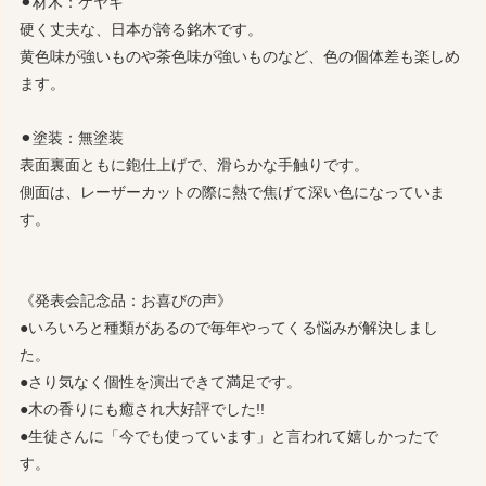
⚫︎材木：ケヤキ
硬く丈夫な、日本が誇る銘木です。
黄色味が強いものや茶色味が強いものなど、色の個体差も楽しめ
ます。
⚫︎塗装：無塗装
表面裏面ともに鉋仕上げで、滑らかな手触りです。
側面は、レーザーカットの際に熱で焦げて深い色になっていま
す。
《発表会記念品：お喜びの声》
●いろいろと種類があるので毎年やってくる悩みが解決しまし
た。
●さり気なく個性を演出できて満足です。
●木の香りにも癒され大好評でした!!
●生徒さんに「今でも使っています」と言われて嬉しかったで
す。