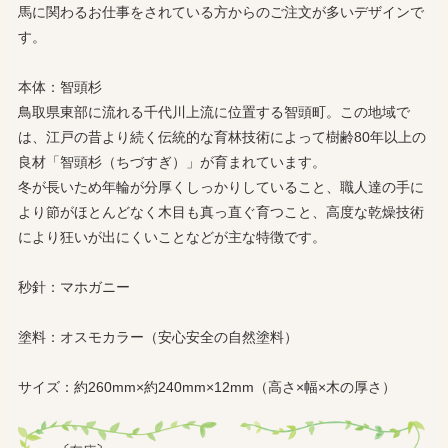
馬に関わるお仕事をされている方からのご注文が多いデザインで
す。
本体：智頭杉
鳥取県東部に流れる千代川上流に位置する智頭町。この地域で
は、江戸の昔より続く伝統的な育林技術によって樹齢80年以上の
良材「智頭杉（ちづすぎ）」が育まれています。
冬が長いため年輪が分厚くしっかりしていること、職人達の手に
より節がほとんどなく木目も真っ直ぐ育つこと、高度な乾燥技術
により狂いが出にくいことなどが主な特徴です。
秒針：マホガニー
塗料：オスモカラー（安心安全の自然塗料）
サイズ：約260mm×約240mm×12mm（高さ×幅×木の厚さ）