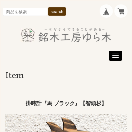
search
Toggle
navigati
Item
掛時計『馬 ブラック』【智頭杉】