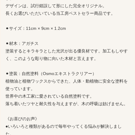
デザインは、試行錯誤して形にした完全オリジナル。
長くお選びいただいている当工房ベストセラー商品です。
⚫︎サイズ：11cm × 9cm × 1.2cm
⚫︎材木：アガチス
塗装するとキラキラとした光沢が出る優良材です。加工もしやす
く、このような彫り物に向いた木材と言えます。
⚫︎塗装：自然塗料（Osmoエキストラクリアー）
植物油と植物ワックスからできた、人体・動植物に安全な塗料を
使っています。
世界中の木工家に愛されている自然塗料です。
落ち着いたツヤと耐久性を与えますが、木の呼吸は妨げません。
《お喜びのお声》
●いろいろと種類があるので毎年やってくる悩みが解決しまし
た。