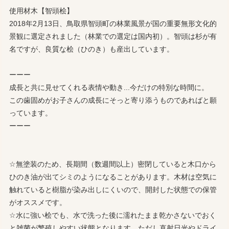
使用材木【智頭桧】
2018年2月13日、鳥取県智頭町の林業風景が国の重要無形文化的
景観に選定されました（林業での選定は国内初）。智頭は杉が有
名ですが、良質な桧（ひのき）も産出しています。
ーーー
成長と共に見せてくれる表情や動き...今だけの特別な時間に。
この歯固めがお子さんの成長にそっと寄り添うものであればと願
っています。
ーーー
☆無塗装のため、長期間（数週間以上）密閉していると木口から
ひのき油が出てシミのようになることがあります。木材は空気に
触れていると樹脂が染み出しにくいので、開封した状態での保管
がオススメです。
☆水に強い桧でも、水で洗った後に濡れたまま乾かさないでおく
と雑菌が繁殖しやすい状態となります。ただし直射日光やドライ